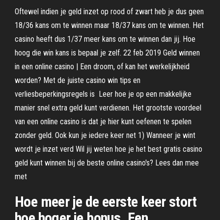
Oftewel indien je geld inzet op rood of zwart heb je dus geen
18/36 kans om te winnen maar 18/37 kans om te winnen. Het
casino heeft dus 1/37 meer kans om te winnen dan jij. Hoe
hoog die win kans is bepaal je zelf. 22 feb 2019 Geld winnen
in een online casino | Een droom, of kan het werkelijkheid
worden? Met de juiste casino win tips en
verliesbeperkingsregels is Leer hoe je op een makkelijke
manier snel extra geld kunt verdienen. Het grootste voordeel
van een online casino is dat je hier kunt oefenen te spelen
zonder geld. Ook kun je iedere keer net 1) Wanneer je wint
wordt je inzet verd Wil jij weten hoe je het best gratis casino
geld kunt winnen bij de beste online casino's? Lees dan mee
met
Hoe meer je de eerste keer stort
hoe hoger je bonus. Een