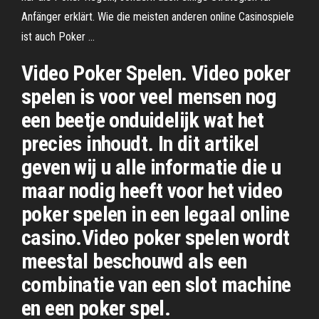
Anfänger erklärt. Wie die meisten anderen online Casinospiele
ist auch Poker …
Video Poker Spelen. Video poker
spelen is voor veel mensen nog
een beetje onduidelijk wat het
precies inhoudt. In dit artikel
geven wij u alle informatie die u
maar nodig heeft voor het video
poker spelen in een legaal online
casino.Video poker spelen wordt
meestal beschouwd als een
combinatie van een slot machine
en een poker spel.