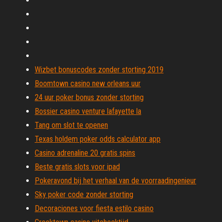
Wizbet bonuscodes zonder storting 2019
Boomtown casino new orleans uur
24 uur poker bonus zonder storting
Bossier casino venture lafayette la
Tang om slot te openen
Texas holdem poker odds calculator app
Casino adrenaline 20 gratis spins
Beste gratis slots voor ipad
Pokeravond bij het verhaal van de voorraadingenieur
Sky poker code zonder storting
Decoraciones voor fiesta estilo casino