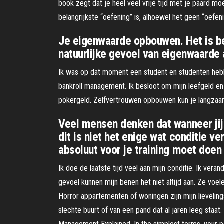
book zegt dat je heel veel vrije tijd met je paard m
belangrijkste “oefening” is, alhoewel het geen “oefeni
Je eigenwaarde opbouwen. Het is b
natuurlijke gevoel van eigenwaarde
Ik was op dat moment een student en studenten hebbe
bankroll management. Ik besloot om mijn leefgeld en 
pokergeld. Zelfvertrouwen opbouwen kun je langzaam
Veel mensen denken dat wanneer jij
dit is niet het enige wat conditie v
absoluut voor je training moet doen
Ik doe de laatste tijd veel aan mijn conditie. Ik ver
gevoel kunnen mijn benen het niet altijd aan. Ze voe
Horror appartementen of woningen zijn mijn lievelin
slechte buurt of van een pand dat al jaren leeg staat