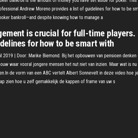
oker bankroll is the amount of money you have set aside for poker. Thi
rofessional Andrew Moreno provides a list of guidelines for how to be s
a poker bankroll—and despite knowing how to manage a
ement is crucial for full-time players
idelines for how to be smart with
il 2019 | Door: Marike Biemond. Bij het opbouwen van pensioen denke
uw waar vooral jongere mensen het nut niet van inzien. Maar wat is nu
n.In de vorm van een ABC vertelt Albert Sonnevelt in deze video hoe je
tap zien hoe u zelf gemakkelijk de kappen of frame van uw s